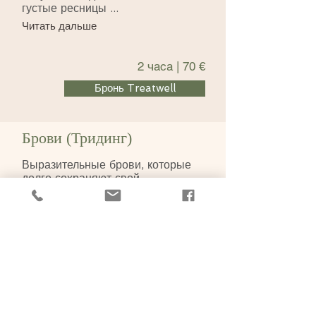
густые ресницы ...
Читать дальше
2 часа | 70 €
Бронь Treatwell
Брови (Тридинг)
​Выразительные брови, которые
долго сохраняют свой
естественный вид...
Читать дальше
15 мин | от 20 €
Стоимость зависит от времени
процедуры
Бронь Treatwell